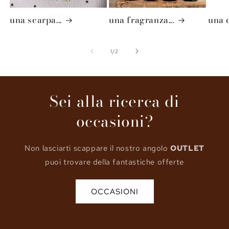
una scarpa...
una fragranza...
una d
su
1
/
2
Sei alla ricerca di
occasioni?
Non lasciarti scappare il nostro angolo
OUTLET
puoi trovare della fantastiche offerte
OCCASIONI