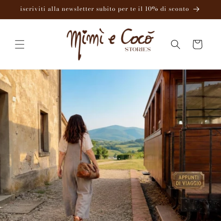
Vai
iscriviti alla newsletter subito per te il 10% di sconto
direttamente
ai contenuti
Carrello