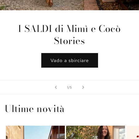
I SALDI di Mimì e Cocò
Stories
Vado a sbirciare
su
1
/
5
Ultime novità