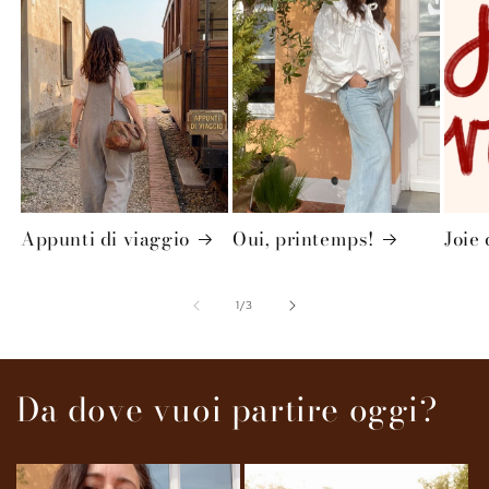
Appunti di viaggio
Oui, printemps!
Joie
su
1
/
3
Da dove vuoi partire oggi?