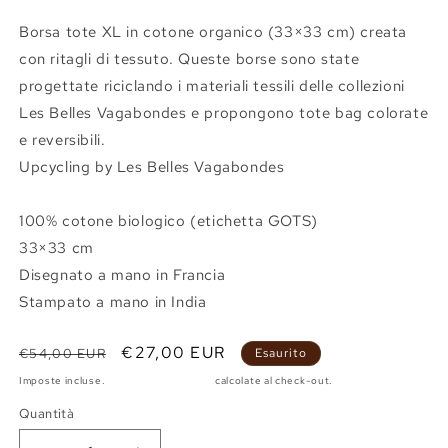
Borsa tote XL in cotone organico (33×33 cm) creata
con ritagli di tessuto. Queste borse sono state
progettate riciclando i materiali tessili delle collezioni
Les Belles Vagabondes e propongono tote bag colorate
e reversibili.
Upcycling by Les Belles Vagabondes
100% cotone biologico (etichetta GOTS)
33×33 cm
Disegnato a mano in Francia
Stampato a mano in India
Prezzo
Prezzo
€27,00 EUR
€54,00 EUR
Esaurito
di
scontato
Imposte incluse.
Spese di spedizione
calcolate al check-out.
listino
Quantità