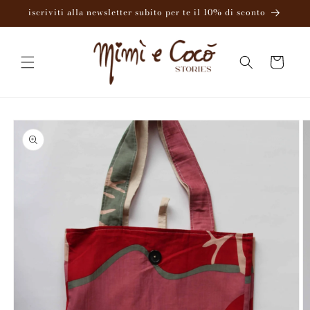
Vai
iscriviti alla newsletter subito per te il 10% di sconto
direttamente
ai contenuti
Carrello
Passa alle
informazioni
sul
prodotto