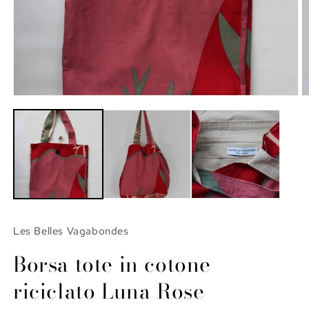
Apri
A
contenuti
c
multimediali
m
1
2
in
in
finestra
fi
modale
m
Les Belles Vagabondes
Borsa tote in cotone
riciclato Luna Rose