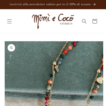
Vai
iscriviti alla newsletter subito per te il 10% di sconto
direttamente
ai contenuti
Carrello
Passa alle
informazioni
sul
prodotto