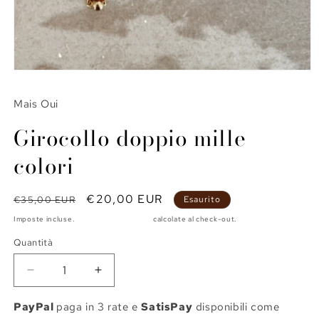
Apri
contenuti
multimediali
Mais Oui
1
in
Girocollo doppio mille
finestra
modale
colori
Prezzo
Prezzo
€20,00 EUR
€35,00 EUR
Esaurito
di
scontato
Imposte incluse.
Spese di spedizione
calcolate al check-out.
listino
Quantità
Diminuisci
Aumenta
quantità
quantità
per
per
PayPal
paga in 3 rate e
SatisPay
disponibili come