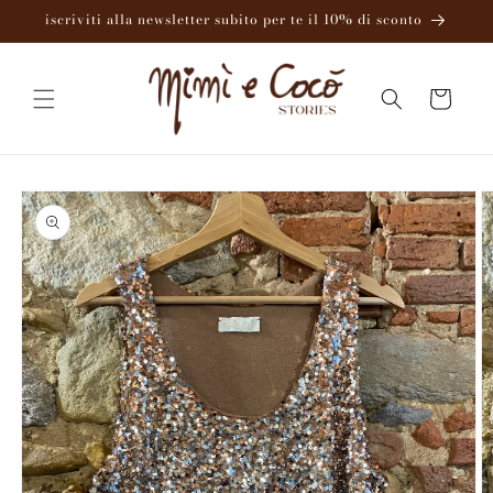
Vai
iscriviti alla newsletter subito per te il 10% di sconto
direttamente
ai contenuti
Carrello
Passa alle
informazioni
sul
prodotto