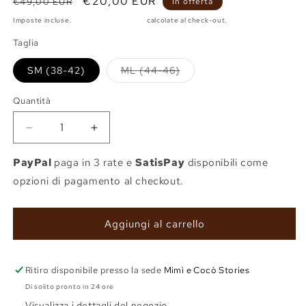
Prezzo
Prezzo
€20,00 EUR
€49,00 EUR
In offerta
di
scontato
Imposte incluse.
Spese di spedizione
calcolate al check-out.
listino
Taglia
SM (38-42)
ML (44-46)
Variante
esaurita
o
Quantità
non
disponibile
Diminuisci
Aumenta
quantità
quantità
per
per
PayPal
paga in 3 rate e
SatisPay
disponibili come
Top
Top
opzioni di pagamento al checkout.
Samanta
Samanta
champagne
champagne
Aggiungi al carrello
Ritiro disponibile presso la sede
Mimì e Cocò Stories
Di solito pronto in 24 ore
Visualizza i dettagli del negozio